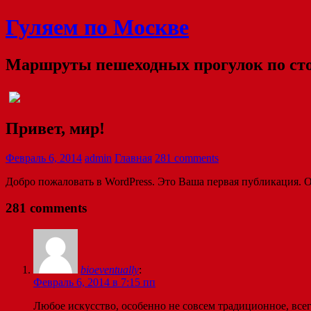
Гуляем по Москве
Маршруты пешеходных прогулок по ст
Привет, мир!
Февраль 6, 2014
admin
Главная
281 comments
Добро пожаловать в WordPress. Это Ваша первая публикация. От
281 comments
bioeventually
:
Февраль 6, 2014 в 7:15 пп
Любое искусство, особенно не совсем традиционное, всег