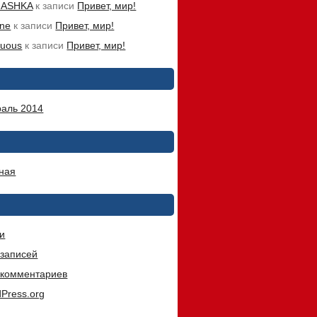
MASHKA
к записи
Привет, мир!
ine
к записи
Привет, мир!
nuous
к записи
Привет, мир!
аль 2014
ная
и
записей
комментариев
Press.org