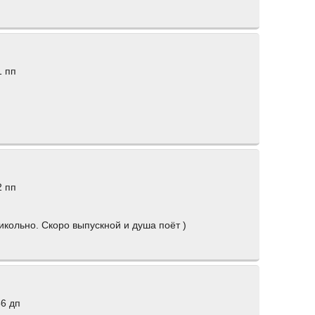
1 пп
2 пп
икольно. Скоро выпускной и душа поёт )
56 дп