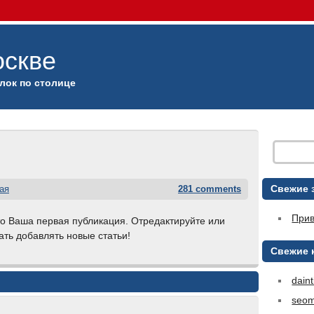
оскве
ок по столице
Свежие 
ая
281 comments
Прив
то Ваша первая публикация. Отредактируйте или
ать добавлять новые статьи!
Свежие 
daint
seom