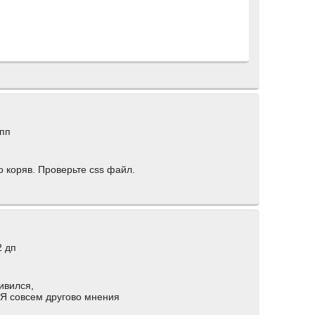
 пп
го коряв. Проверьте css файл.
2 дп
ивился,
Я совсем другово мнения