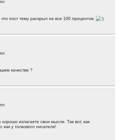
 пп
 что пост тему раскрыл на все 100 процентов.
 пп
чшем качестве ?
 пп
ы хорошо излагаете свои мысли. Так вот, как
 как у толкового писателя!