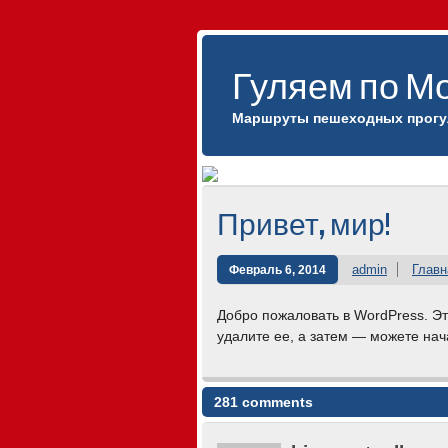
Гуляем по М
Маршруты пешеходных прогул
Привет, мир!
admin
Главн
Февраль 6, 2014
Добро пожаловать в WordPress. Э
удалите ее, а затем — можете нач
281 comments