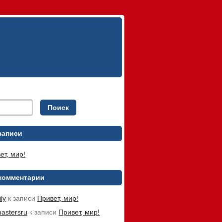
записи
ет, мир!
комментарии
ily
к записи
Привет, мир!
astersru
к записи
Привет, мир!