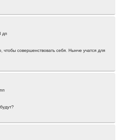
8 дп
о, чтобы совершенствовать себя. Нынче учатся для
 пп
 будут?