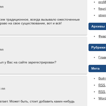
pro
 пп
figur
stre
всем традиционное, всегда вызывало ожесточенные
раво на свое существование, вот и всё!
Архивы
Февр
Рубрики
 пп
Глав
ыл у Вас на сайте зарегестрирован?
Мета
Войт
RSS
6 пп
RSS
Word
атает. Может быть, стоит добавить каких-нибудь